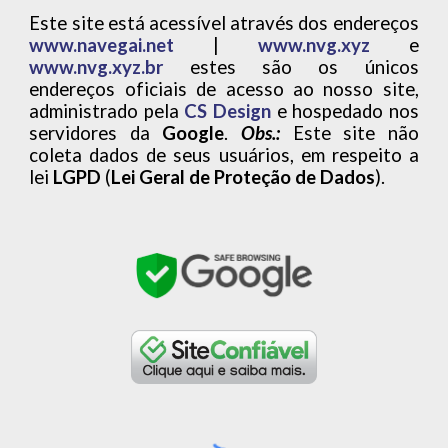
Este site está acessível através dos endereços
www.navegai.net
|
www.nvg.xyz
e
www.nvg.xyz.br
estes são os únicos
endereços oficiais de acesso ao nosso site,
administrado pela
CS Design
e hospedado nos
servidores da
Google
.
Obs.:
Este site não
coleta dados de seus usuários, em respeito a
lei
LGPD
(
Lei Geral de Proteção de Dados
).